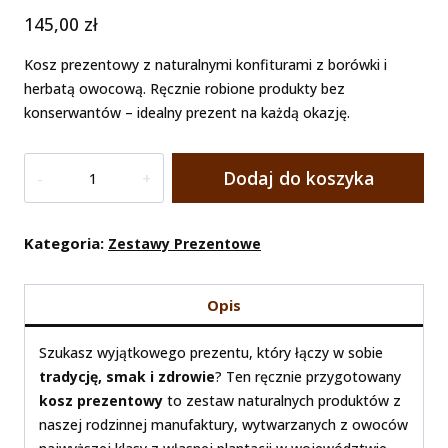
145,00
zł
Kosz prezentowy z naturalnymi konfiturami z borówki i
herbatą owocową. Ręcznie robione produkty bez
konserwantów – idealny prezent na każdą okazję.
Ilość
Dodaj do koszyka
Kosz
Prezentowy
Z
Kategoria:
Zestawy Prezentowe
Konfiturami
I
Opis
Herbatą
(Idealny
Szukasz wyjątkowego prezentu, który łączy w sobie
Na
tradycję, smak i zdrowie
? Ten ręcznie przygotowany
Każdą
kosz prezentowy
to zestaw naturalnych produktów z
Okazję)
naszej rodzinnej manufaktury, wytwarzanych z owoców