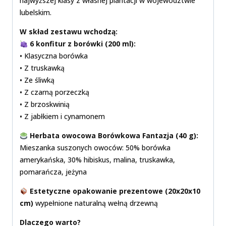
najwyższej klasy z własnej plantacji w województwie
lubelskim.
W skład zestawu wchodzą:
6 konfitur z borówki (200 ml):
• Klasyczna borówka
• Z truskawką
• Ze śliwką
• Z czarną porzeczką
• Z brzoskwinią
• Z jabłkiem i cynamonem
Herbata owocowa Borówkowa Fantazja (40 g):
Mieszanka suszonych owoców: 50% borówka
amerykańska, 30% hibiskus, malina, truskawka,
pomarańcza, jeżyna
Estetyczne opakowanie prezentowe (20x20x10
cm)
wypełnione naturalną wełną drzewną
Dlaczego warto?