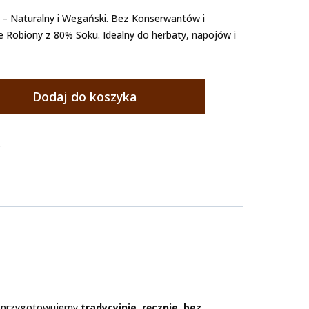
 Naturalny i Wegański. Bez Konserwantów i
 Robiony z 80% Soku. Idealny do herbaty, napojów i
Dodaj do koszyka
e
y przygotowujemy
tradycyjnie, ręcznie, bez