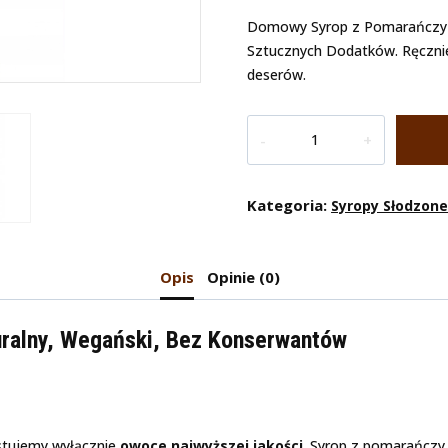
Domowy Syrop z Pomarańczy –
Sztucznych Dodatków. Ręcznie
deserów.
Ilość
Domowy
Syrop
Z
Kategoria:
Syropy Słodzon
Pomarańczy
200ml
Opis
Opinie (0)
ralny, Wegański, Bez Konserwantów
stujemy wyłącznie
owoce najwyższej jakości
. Syrop z pomarańcz