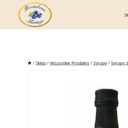
Skip
To
S
Content
/
Sklep
/
Wszystkie Produkty
/
Syropy
/
Syropy 