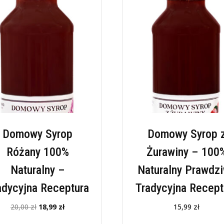
Domowy Syrop
Domowy Syrop 
Różany 100%
Żurawiny – 100
Naturalny –
Naturalny Prawdz
adycyjna Receptura
Tradycyjna Recept
Pierwotna
Aktualna
20,00
zł
18,99
zł
15,99
zł
cena
cena