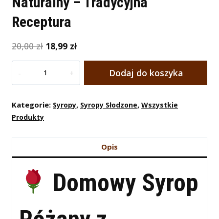
Naturalny – Tradycyjna
Receptura
Pierwotna
Aktualna
20,00
zł
18,99
zł
cena
cena
Ilość
wynosiła:
wynosi:
Dodaj do koszyka
Domowy
20,00 zł.
18,99 zł.
Syrop
Różany
Kategorie:
,
,
Syropy
Syropy Słodzone
Wszystkie
100%
Produkty
Naturalny
–
Opis
Tradycyjna
Receptura
Domowy Syrop