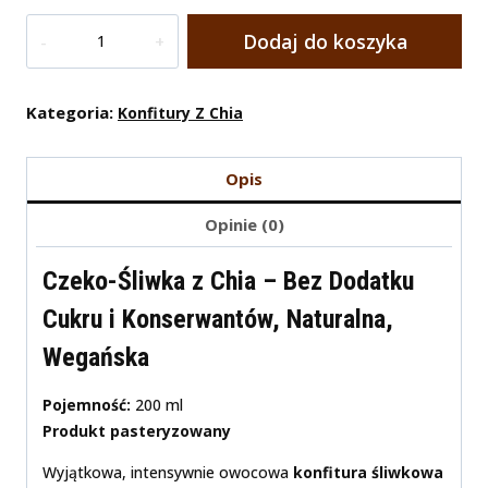
Ilość
Dodaj do koszyka
Czeko-
Śliwka
Z
Kategoria:
Konfitury Z Chia
Chia
200ml
Opis
Opinie (0)
Czeko-Śliwka z Chia – Bez Dodatku
Cukru i Konserwantów, Naturalna,
Wegańska
Pojemność:
200 ml
Produkt pasteryzowany
Wyjątkowa, intensywnie owocowa
konfitura śliwkowa