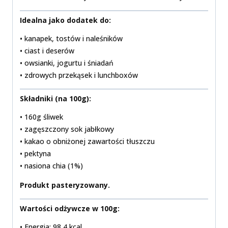
Idealna jako dodatek do:
• kanapek, tostów i naleśników
• ciast i deserów
• owsianki, jogurtu i śniadań
• zdrowych przekąsek i lunchboxów
Składniki (na 100g):
• 160g śliwek
• zagęszczony sok jabłkowy
• kakao o obniżonej zawartości tłuszczu
• pektyna
• nasiona chia (1%)
Produkt pasteryzowany.
Wartości odżywcze w 100g:
• Energia: 98,4 kcal