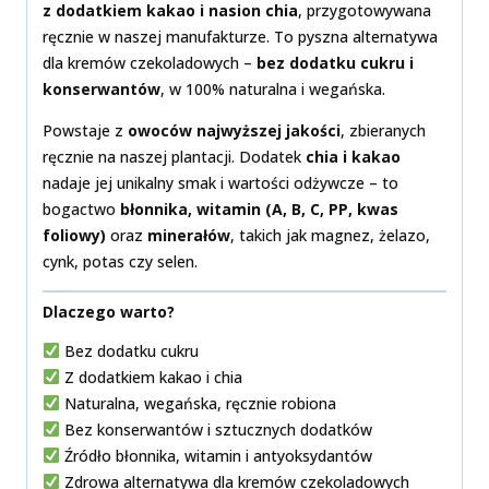
z dodatkiem kakao i nasion chia
, przygotowywana
ręcznie w naszej manufakturze. To pyszna alternatywa
dla kremów czekoladowych –
bez dodatku cukru i
konserwantów
, w 100% naturalna i wegańska.
Powstaje z
owoców najwyższej jakości
, zbieranych
ręcznie na naszej plantacji. Dodatek
chia i kakao
nadaje jej unikalny smak i wartości odżywcze – to
bogactwo
błonnika, witamin (A, B, C, PP, kwas
foliowy)
oraz
minerałów
, takich jak magnez, żelazo,
cynk, potas czy selen.
Dlaczego warto?
Bez dodatku cukru
Z dodatkiem kakao i chia
Naturalna, wegańska, ręcznie robiona
Bez konserwantów i sztucznych dodatków
Źródło błonnika, witamin i antyoksydantów
Zdrowa alternatywa dla kremów czekoladowych