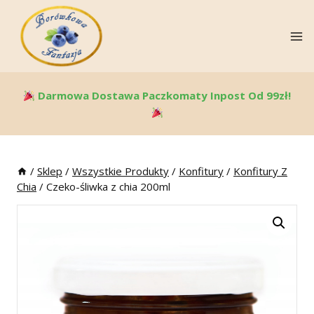
Skip
To
Content
Darmowa Dostawa Paczkomaty Inpost Od 99zł!
/
Sklep
/
Wszystkie Produkty
/
Konfitury
/
Konfitury Z
Chia
/
Czeko-śliwka z chia 200ml