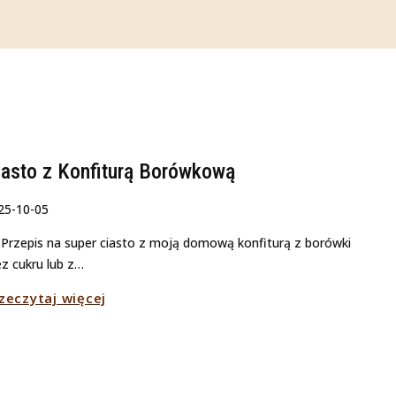
iasto z Konfiturą Borówkową
25-10-05
Przepis na super ciasto z moją domową konfiturą z borówki
ez cukru lub z…
Ciasto
zeczytaj więcej
z
Konfiturą
Borówkową